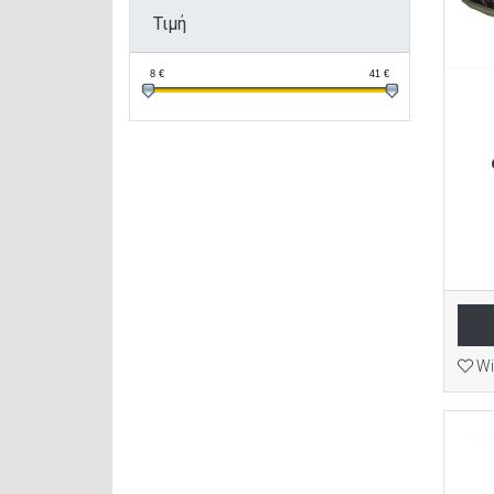
Τιμή
8
€
41
€
Wi