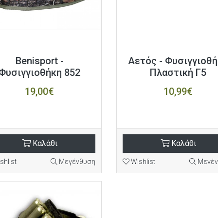
Benisport -
Αετός - Φυσιγγιοθ
Φυσιγγιοθήκη 852
Πλαστική Γ5
19,00€
10,99€
Καλάθι
Καλάθι
shlist
Μεγένθυση
Wishlist
Μεγέν