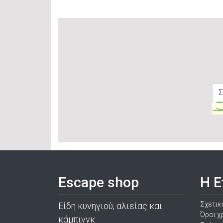
Escape shop
Η Ε
Σχετικ
Είδη κυνηγιού, αλιείας και
Όροι χ
κάμπινγκ