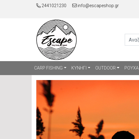
2441021230
info@escapeshop.gr
CARP FISHING
ΚΥΝΗΓΙ
OUTDOOR
ΡΟΥΧΑ