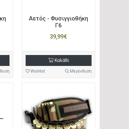
ήκη
Αετός - Φυσιγγιοθήκη
Γ6
39,99€
Καλάθι
θυση
Wishlist
Μεγένθυση