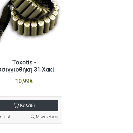
Toxotis -
σιγγιοθήκη 31 Χακί
10,99€
Καλάθι
shlist
Μεγένθυση