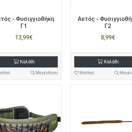
τός - Φυσιγγιοθήκη
Αετός - Φυσιγγιοθ
Γ1
Γ2
13,99€
8,99€
Καλάθι
Καλάθι
shlist
Μεγένθυση
Wishlist
Μεγέν