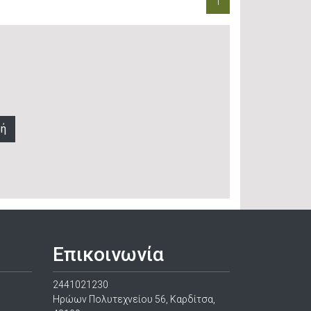
1
φή
Επικοινωνία
2441021230
Ηρώων Πολυτεχνείου 56, Καρδίτσα,