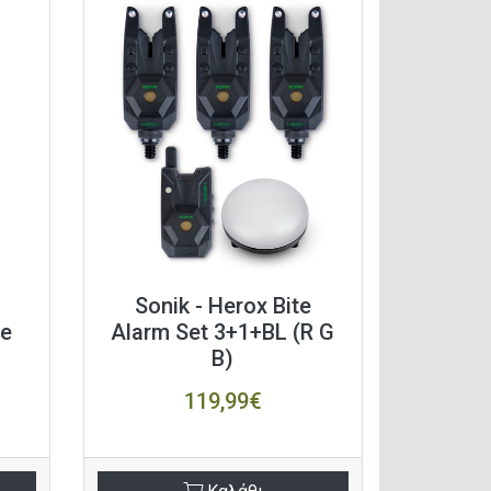
Sonik - Herox Bite
ge
Alarm Set 3+1+BL (R G
B)
119,99€