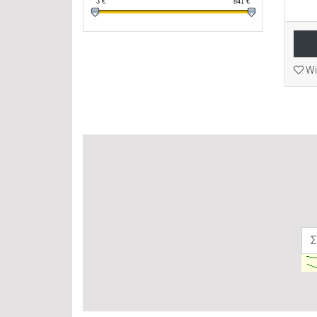
3
€
841
€
Wi