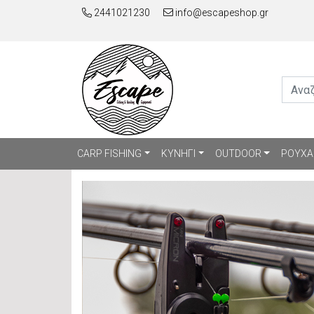
2441021230
info@escapeshop.gr
CARP FISHING
ΚΥΝΗΓΙ
OUTDOOR
ΡΟΥΧΑ