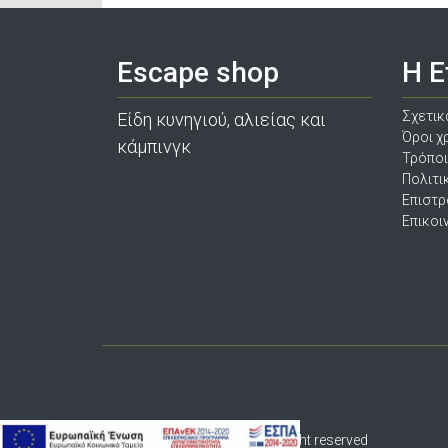
Escape shop
Η Ε
Σχετικ
Είδη κυνηγιού, αλιείας και
Όροι χ
κάμπινγκ
Τρόπο
Πολιτι
Επιστ
Επικοι
© 2020 escapeshop.gr All right reserved