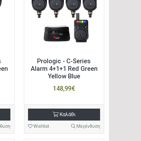
s
Prologic - C-Series
een
Alarm 4+1+1 Red Green
Yellow Blue
148,99€
Καλάθι
θυση
Wishlist
Μεγένθυση