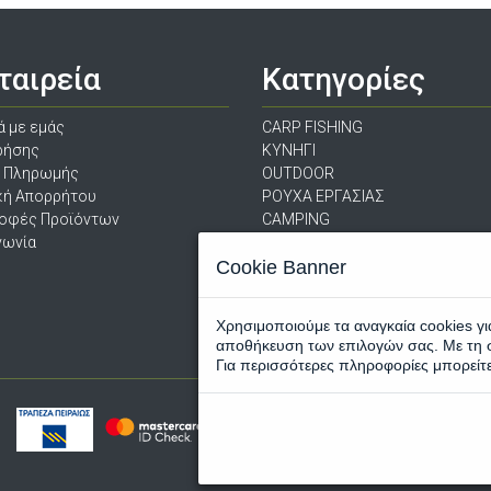
ταιρεία
Κατηγορίες
ά με εμάς
CARP FISHING
ρήσης
ΚΥΝΗΓΙ
ι Πληρωμής
OUTDOOR
κή Απορρήτου
ΡΟΥΧΑ ΕΡΓΑΣΙΑΣ
ροφές Προϊόντων
CAMPING
νωνία
ΨΑΡΕΜΑ ΓΛΥΚΑ ΝΕΡΑ
Cookie Banner
ΠΡΟΣΦΟΡΕΣ
ΝΕΑ ΠΡΟΙΟΝΤΑ
Χρησιμοποιούμε τα αναγκαία cookies γι
αποθήκευση των επιλογών σας. Με τη 
Για περισσότερες πληροφορίες μπορείτ