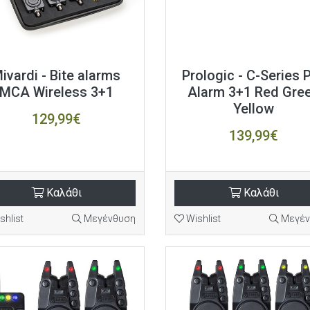
ivardi - Bite alarms
Prologic - C-Series 
MCA Wireless 3+1
Alarm 3+1 Red Gre
Yellow
129,99€
139,99€
Καλάθι
Καλάθι
shlist
Μεγένθυση
Wishlist
Μεγέν