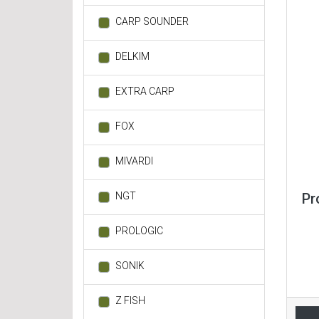
CARP SOUNDER
DELKIM
EXTRA CARP
FOX
MIVARDI
Pr
NGT
PROLOGIC
SONIK
Z FISH