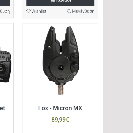
Καλάθι
θυση
Wishlist
Μεγένθυση
et
Fox - Micron MX
89,99€