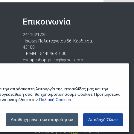
Επικοινωνία
2441021230
Ηρώων Πολυτεχνείου 56, Καρδίτσα,
43100
Γ.Ε.ΜΗ: 154404631000
escapeshopgreece@gmail.com
α την απρόσκοπτη λειτουργία της ιστοσελίδας μας και την
συγκατάθεσή σας, θα χρησιμοποιήσουμε Cookies Προτιμήσεων.
ε να ανατρέξετε στην
Πολιτική Cookies
.
Αποδοχή μόνο των απαραίτητων
Αποδοχή Όλων
Κατασκευή Eshop
Hellassites