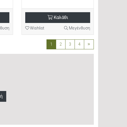
Καλάθι
θυση
Wishlist
Μεγένθυση
1
2
3
4
φή