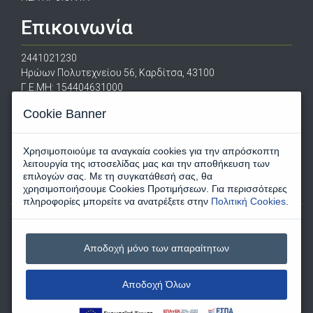
Επικοινωνία
2441021230
Ηρώων Πολυτεχνείου 56, Καρδίτσα, 43100
Γ.Ε.ΜΗ: 154404631000
escapeshopgreece@gmail.com
Cookie Banner
Χρησιμοποιούμε τα αναγκαία cookies για την απρόσκοπτη
λειτουργία της ιστοσελίδας μας και την αποθήκευση των
επιλογών σας. Με τη συγκατάθεσή σας, θα
χρησιμοποιήσουμε Cookies Προτιμήσεων. Για περισσότερες
πληροφορίες μπορείτε να ανατρέξετε στην
Πολιτική Cookies
.
Αποδοχή μόνο των απαραίτητων
Αποδοχή Όλων
© 2020 escapeshop.gr All right reserved
Κατασκευή Eshop
Hellassites