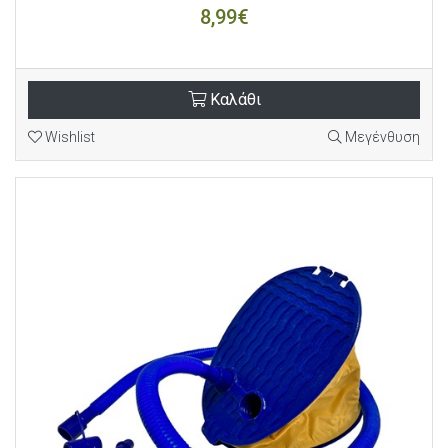
8,99€
Καλάθι
Wishlist
Μεγένθυση