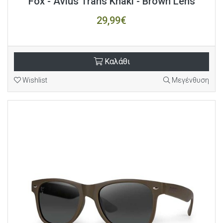
Fox - Avius Trans Khaki - Brown Lens
29,99€
Καλάθι
Wishlist
Μεγένθυση