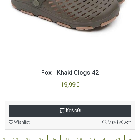
Fox - Khaki Clogs 42
19,99€
Καλάθι
Wishlist
Μεγένθυση
32
33
34
35
36
37
38
39
40
41