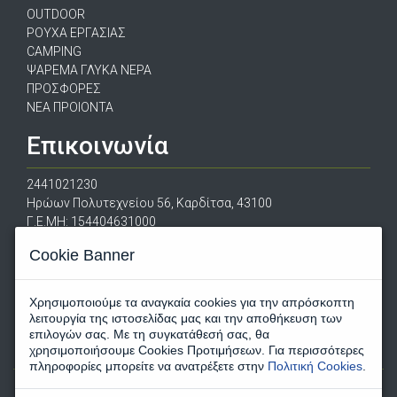
OUTDOOR
ΡΟΥΧΑ ΕΡΓΑΣΙΑΣ
CAMPING
ΨΑΡΕΜΑ ΓΛΥΚΑ ΝΕΡΑ
ΠΡΟΣΦΟΡΕΣ
ΝΕΑ ΠΡΟΙΟΝΤΑ
Επικοινωνία
2441021230
Ηρώων Πολυτεχνείου 56, Καρδίτσα, 43100
Γ.Ε.ΜΗ: 154404631000
escapeshopgreece@gmail.com
Cookie Banner
Χρησιμοποιούμε τα αναγκαία cookies για την απρόσκοπτη
λειτουργία της ιστοσελίδας μας και την αποθήκευση των
επιλογών σας. Με τη συγκατάθεσή σας, θα
χρησιμοποιήσουμε Cookies Προτιμήσεων. Για περισσότερες
πληροφορίες μπορείτε να ανατρέξετε στην
Πολιτική Cookies
.